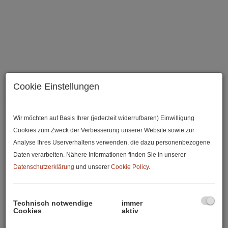
Cookie Einstellungen
Wir möchten auf Basis Ihrer (jederzeit widerrufbaren) Einwilligung
Cookies zum Zweck der Verbesserung unserer Website sowie zur
Beschreibung
Analyse Ihres Userverhaltens verwenden, die dazu personenbezogene
Daten verarbeiten. Nähere Informationen finden Sie in unserer
Liebe Interessentin, lieber Interessent,
Datenschutzerklärung
und unserer
Cookie Policy
.
diese moderne
2-Zimmer-Gartenwohnung mit ca. 68,53
m² Wohnfläche
überzeugt durch eine durchdachte
Technisch notwendige
immer
Cookies
aktiv
Raumaufteilung, helle Wohnräume und einen