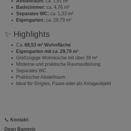
Abstellraum:
ca. 1,91 m²
Badezimmer:
ca. 4,76 m²
Separates WC:
ca. 1,33 m²
Eigengarten:
ca. 29,79 m²
✨ Highlights
Ca.
68,53 m² Wohnfläche
Eigengarten mit ca. 29,79 m²
Großzügige Wohnküche mit über 39 m²
Moderne und praktische Raumaufteilung
Separates WC
Praktischer Abstellraum
Ideal für Singles, Paare oder als Anlageobjekt
📞
Kontakt:
Dean Banovic