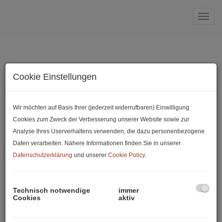
Navi
Unsere Formulare
Cookie Einstellungen
Muster-Widerrufsformular.pdf
Wir möchten auf Basis Ihrer (jederzeit widerrufbaren) Einwilligung
Cookies zum Zweck der Verbesserung unserer Website sowie zur
Nebenkosten Miete.pdf
Analyse Ihres Userverhaltens verwenden, die dazu personenbezogene
Daten verarbeiten. Nähere Informationen finden Sie in unserer
Nebenkosten Kauf.pdf
Datenschutzerklärung
und unserer
Cookie Policy
.
Mietanbot.pdf
Technisch notwendige
immer
Kaufanbot.pdf
Cookies
aktiv
Vermittlungsauftrag.pdf