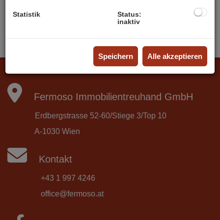
Alleinvermittlungsauftrag.pdf
Statistik
Status:
inaktiv
Speichern
Alle akzeptieren
Fermoso Immobilientreuhand GmbH
Erdbergstrasse 52-60/Stiege 3/Top 10
A-1030 Wien
Kontakt
+43 1 997 4246
office@fermoso.at