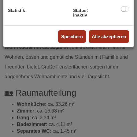
Wohnung eignet sich ideal für Singles, Paare oder Anleger,
Statistik
Status:
die Wert auf modernes Wohnen und eine effiziente
inaktiv
Raumaufteilung legen.
Speichern
Alle akzeptieren
Das Herzstück der Wohnung bildet die beeindruckende
Wohnküche mit ca. 33,26 m²
, die ausreichend Platz für
Wohnen, Essen und gemütliche Stunden mit Familie und
Freunden bietet. Große Fensterflächen sorgen für ein
angenehmes Wohnambiente und viel Tageslicht.
🏡 Raumaufteilung
Wohnküche:
ca. 33,26 m²
Zimmer:
ca. 16,68 m²
Gang:
ca. 3,34 m²
Badezimmer:
ca. 4,11 m²
Separates WC:
ca. 1,45 m²