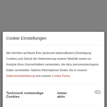
Cookie Einstellungen
Wir möchten auf Basis Ihrer (jederzeit widerrufbaren) Einwilligung
Cookies zum Zweck der Verbesserung unserer Website sowie zur
Beschreibung
Analyse Ihres Userverhaltens verwenden, die dazu personenbezogene
Daten verarbeiten. Nähere Informationen finden Sie in unserer
Datenschutzerklärung
und unserer
Cookie Policy
.
Liebe Interessentin, lieber Interessent,
diese attraktive
2-Zimmer-Wohnung mit ca. 58,84 m²
Technisch notwendige
immer
Wohnfläche
überzeugt durch ihren besonderen Grundriss,
Cookies
aktiv
helle Räume und eine großzügige Wohnküche. Die