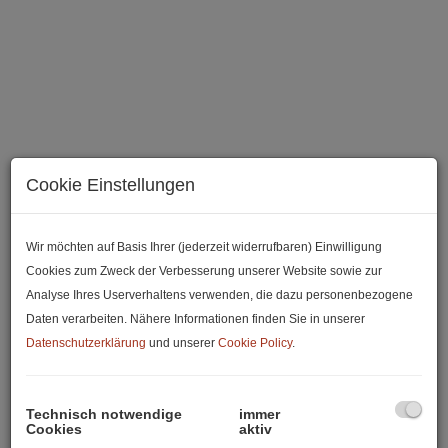
Cookie Einstellungen
Wir möchten auf Basis Ihrer (jederzeit widerrufbaren) Einwilligung
Cookies zum Zweck der Verbesserung unserer Website sowie zur
Analyse Ihres Userverhaltens verwenden, die dazu personenbezogene
Beschreibung
Daten verarbeiten. Nähere Informationen finden Sie in unserer
Datenschutzerklärung
und unserer
Cookie Policy
.
Traumhaftes Baugrundstück für Ihr Eigenheim in 1110
Wien
Technisch notwendige
immer
Cookies
aktiv
Suchen Sie den perfekten Ort, um Ihren Lebenstraum vom