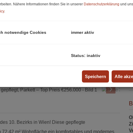
rbeiten. Nähere Informationen finden Sie in unserer
Datenschutzerklärung
und uns
icy
.
K
B
S
ch notwendige Cookies
immer aktiv
U
m
Status: inaktiv
G
G
R
Speichern
Alle akz
3
B
O
es 10. Bezirks in Wien! Diese gepflegte
Z
V
n 72,42 m² Wohnfläche ein komfortables und modernes