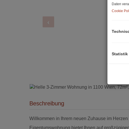
Daten vera
Cookie Pol
Technis
Statistik
Beschreibung
Willkommen in Ihrem neuen Zuhause im Herzen d
Eigentumswohnung bietet Ihnen auf großzügige