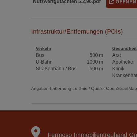
Nutzwertgutachten 5.2.96.pdf
ÖFFNEN
Infrastruktur/Entfernungen (POIs)
Verkehr
Gesundheit
Bus
500 m
Arzt
U-Bahn
1000 m
Apotheke
Straßenbahn / Bus
500 m
Klinik
Krankenha
Angaben Entfernung Luftlinie / Quelle: OpenStreetMap
Fermoso Immobilientreuhand G