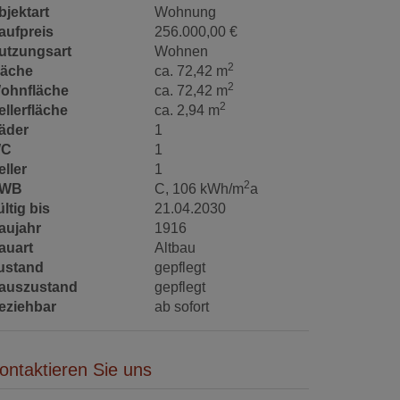
bjektart
Wohnung
aufpreis
256.000,00 €
utzungsart
Wohnen
2
läche
ca. 72,42 m
2
ohnfläche
ca. 72,42 m
2
ellerfläche
ca. 2,94 m
äder
1
C
1
eller
1
2
WB
C, 106 kWh/m
a
ltig bis
21.04.2030
aujahr
1916
auart
Altbau
ustand
gepflegt
auszustand
gepflegt
eziehbar
ab sofort
ontaktieren Sie uns