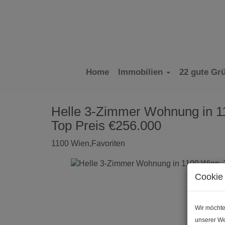
Home
Immobilien
22 gute Gr
Helle 3-Zimmer Wohnung in 11
Top Preis €256.000
1100 Wien,Favoriten
Cookie 
Wir möchte
unserer We