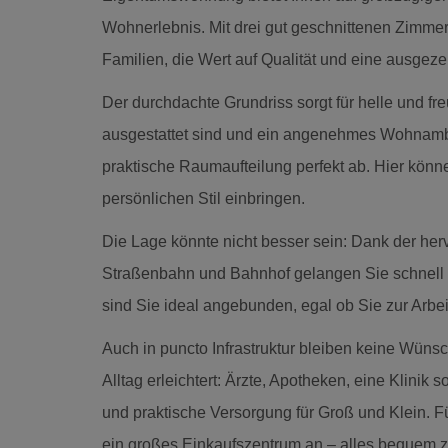
Wohnerlebnis. Mit drei gut geschnittenen Zimmern
Familien, die Wert auf Qualität und eine ausgez
Der durchdachte Grundriss sorgt für helle und f
ausgestattet sind und ein angenehmes Wohnambie
praktische Raumaufteilung perfekt ab. Hier könn
persönlichen Stil einbringen.
Die Lage könnte nicht besser sein: Dank der he
Straßenbahn und Bahnhof gelangen Sie schnell
sind Sie ideal angebunden, egal ob Sie zur Arbe
Auch in puncto Infrastruktur bleiben keine Wünsc
Alltag erleichtert: Ärzte, Apotheken, eine Klinik
und praktische Versorgung für Groß und Klein. F
ein großes Einkaufszentrum an – alles bequem z