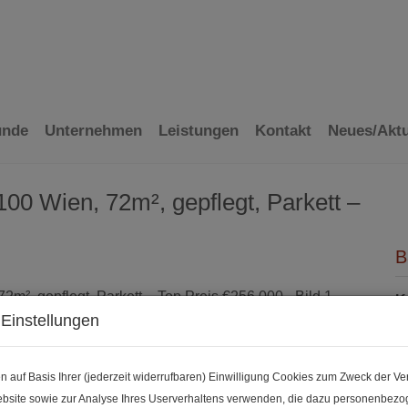
ünde
Unternehmen
Leistungen
Kontakt
Neues/Aktu
00 Wien, 72m², gepflegt, Parkett –
B
K
Einstellungen
F
Z
n auf Basis Ihrer (jederzeit widerrufbaren) Einwilligung Cookies zum Zweck der V
bsite sowie zur Analyse Ihres Userverhaltens verwenden, die dazu personenbez
P