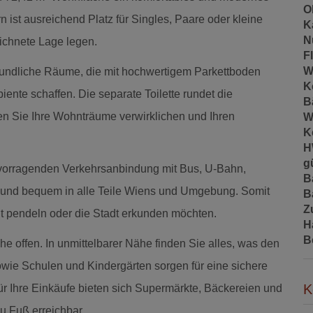
O
 ist ausreichend Platz für Singles, Paare oder kleine
K
N
eichnete Lage legen.
F
W
reundliche Räume, die mit hochwertigem Parkettboden
K
nte schaffen. Die separate Toilette rundet die
B
en Sie Ihre Wohnträume verwirklichen und Ihren
W
K
H
gü
rvorragenden Verkehrsanbindung mit Bus, U-Bahn,
B
 und bequem in alle Teile Wiens und Umgebung. Somit
B
Z
it pendeln oder die Stadt erkunden möchten.
H
B
he offen. In unmittelbarer Nähe finden Sie alles, was den
 sowie Schulen und Kindergärten sorgen für eine sichere
K
ür Ihre Einkäufe bieten sich Supermärkte, Bäckereien und
u Fuß erreichbar.