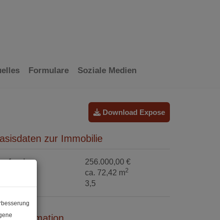
elles
Formulare
Soziale Medien
Download Expose
asisdaten zur Immobilie
aufpreis
256.000,00 €
2
läche
ca. 72,42 m
immer
3,5
erbesserung
ogene
reisinformation