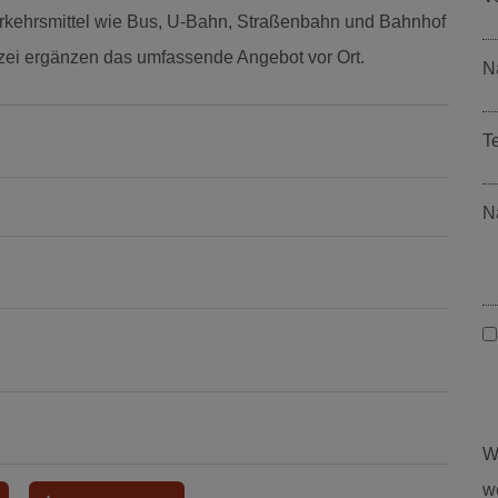
 Verkehrsmittel wie Bus, U-Bahn, Straßenbahn und Bahnhof
izei ergänzen das umfassende Angebot vor Ort.
N
T
N
W
w