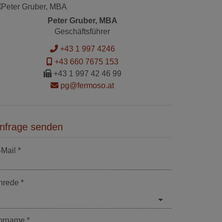
Peter Gruber, MBA
Geschäftsführer
+43 1 997 4246
+43 660 7675 153
+43 1 997 42 46 99
pg@fermoso.at
nfrage senden
-Mail
nrede
orname