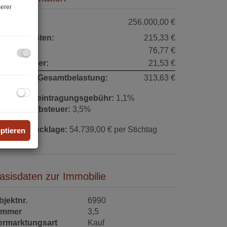
erer
aufpreis:
256.000,00 €
etriebskosten:
215,33 €
onstiges:
76,77 €
msatzsteuer:
21,53 €
onatliche Gesamtbelastung:
313,63 €
rundbucheintragungsgebühr:
1,1%
runderwerbsteuer:
3,5%
eparaturrücklage:
54.739,00 € per Stichtag
eptieren
1.12.2024
asisdaten zur Immobilie
bjektnr.
6990
immer
3,5
ermarktungsart
Kauf