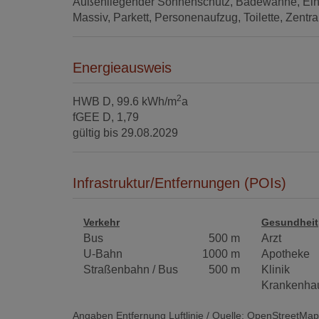
Außenliegender Sonnenschutz
Badewanne
Ei
Massiv
Parkett
Personenaufzug
Toilette
Zentra
Energieausweis
2
HWB
D, 99.6 kWh/m
a
fGEE
D, 1,79
gültig bis
29.08.2029
Infrastruktur/Entfernungen (POIs)
Verkehr
Gesundheit
Bus
500 m
Arzt
U-Bahn
1000 m
Apotheke
Straßenbahn / Bus
500 m
Klinik
Krankenha
Angaben Entfernung Luftlinie / Quelle: OpenStreetMap