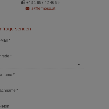
+43 1 997 42 46 99
ls@fermoso.at
nfrage senden
-Mail
nrede
orname
achname
elefon