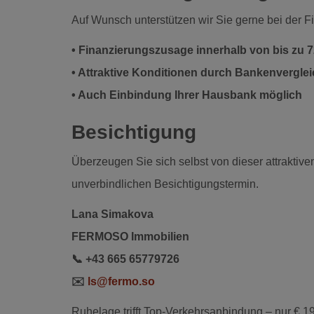
Auf Wunsch unterstützen wir Sie gerne bei der F
• Finanzierungszusage innerhalb von bis zu 
• Attraktive Konditionen durch Bankenvergle
• Auch Einbindung Ihrer Hausbank möglich
Besichtigung
Überzeugen Sie sich selbst von dieser attrakti
unverbindlichen Besichtigungstermin.
Lana Simakova
FERMOSO Immobilien
📞 +43 665 65779726
✉️
ls@fermo.so
Ruhelage trifft Top-Verkehrsanbindung – nur € 1