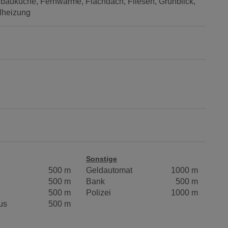
nbauküche
Fernwärme
Flachdach
Fliesen
Grünblick
lheizung
Sonstige
500 m
Geldautomat
1000 m
500 m
Bank
500 m
500 m
Polizei
1000 m
us
500 m