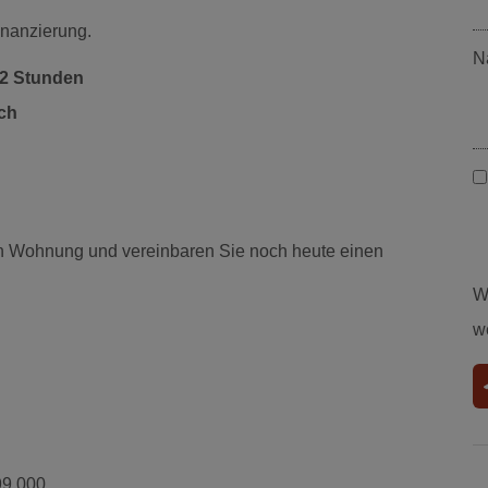
inanzierung.
N
72 Stunden
ich
ven Wohnung und vereinbaren Sie noch heute einen
W
w
99.000