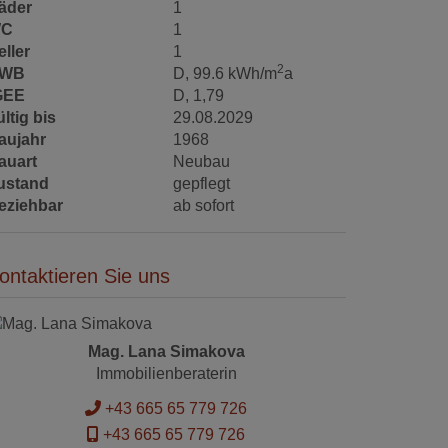
äder
1
C
1
eller
1
2
WB
D, 99.6 kWh/m
a
GEE
D, 1,79
ltig bis
29.08.2029
aujahr
1968
auart
Neubau
ustand
gepflegt
eziehbar
ab sofort
ontaktieren Sie uns
Mag. Lana Simakova
Immobilienberaterin
+43 665 65 779 726
+43 665 65 779 726