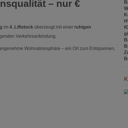
squalität – nur €
B
W
K
H
g
im
4. Liftstock
überzeugt mit einer
ruhigen
f
gü
rragenden Verkehrsanbindung.
B
B
e angenehme Wohnatmosphäre – ein Ort zum Entspannen,
Z
B
K