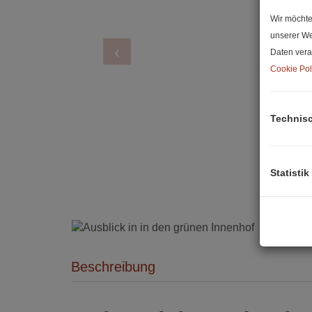
Wir möchte
unserer We
Daten vera
Cookie Pol
Technis
Statistik
Ausblick in in den grünen Innenhof
Beschreibung