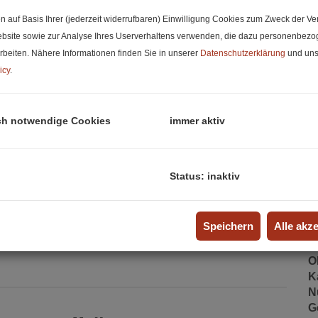
K
n auf Basis Ihrer (jederzeit widerrufbaren) Einwilligung Cookies zum Zweck der V
bsite sowie zur Analyse Ihres Userverhaltens verwenden, die dazu personenbez
B
rbeiten. Nähere Informationen finden Sie in unserer
Datenschutzerklärung
und uns
m
icy
.
G
G
ch notwendige Cookies
immer aktiv
R
Status: inaktiv
B
O
Speichern
Alle akz
Z
V
O
K
N
G