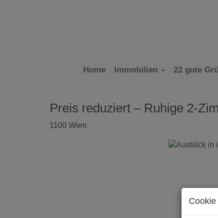
Home
Immobilien
22 gute Gr
Preis reduziert – Ruhige 2-Z
1100 Wien
Cookie 