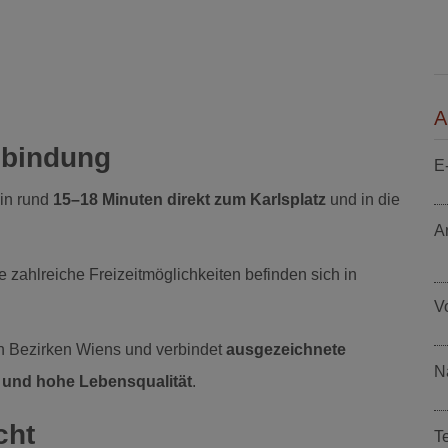
A
nbindung
E
in rund
15–18 Minuten direkt zum Karlsplatz
und in die
A
 zahlreiche Freizeitmöglichkeiten befinden sich in
V
n Bezirken Wiens und verbindet
ausgezeichnete
N
n und hohe Lebensqualität
.
cht
T