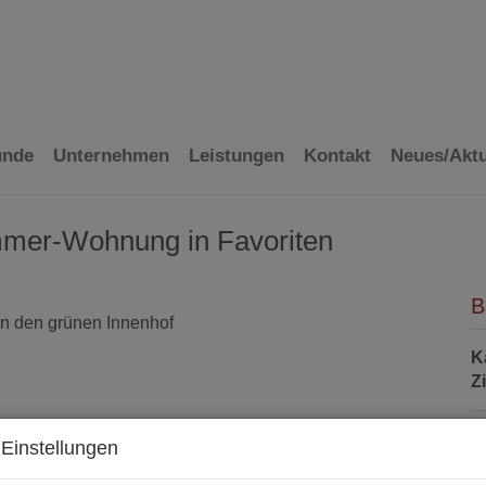
ünde
Unternehmen
Leistungen
Kontakt
Neues/Aktu
immer-Wohnung in Favoriten
B
K
Z
Einstellungen
P