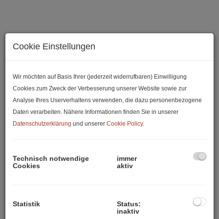
Cookie Einstellungen
Wir möchten auf Basis Ihrer (jederzeit widerrufbaren) Einwilligung
Cookies zum Zweck der Verbesserung unserer Website sowie zur
Analyse Ihres Userverhaltens verwenden, die dazu personenbezogene
Daten verarbeiten. Nähere Informationen finden Sie in unserer
Datenschutzerklärung
und unserer
Cookie Policy
.
Beschreibung
Technisch notwendige
immer
Cookies
aktiv
Entdecken Sie Ihr persönliches Stück Paradies in
Mordoğan, Izmir – drei einzigartige Grundstücke mit
insgesamt 9.638 m², das Ihnen nicht nur die Möglichkeit
Statistik
Status:
inaktiv
bietet, in die Welt der Land- und Forstwirtschaft