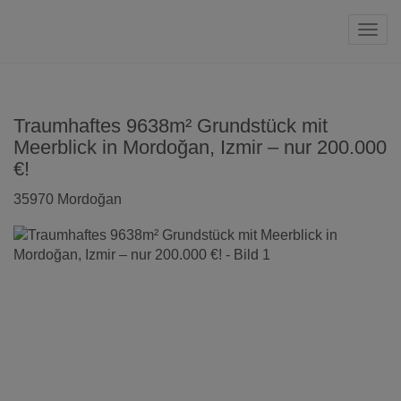
Navi
Traumhaftes 9638m² Grundstück mit
Meerblick in Mordoğan, Izmir – nur 200.000
€!
35970 Mordoğan