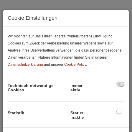
Cookie Einstellungen
Wir möchten auf Basis Ihrer (jederzeit widerrufbaren) Einwilligung
Cookies zum Zweck der Verbesserung unserer Website sowie zur
Analyse Ihres Userverhaltens verwenden, die dazu personenbezogene
Daten verarbeiten. Nähere Informationen finden Sie in unserer
Datenschutzerklärung
und unserer
Cookie Policy
.
Beschreibung
Technisch notwendige
immer
Cookies
aktiv
Entdecken Sie Ihr eigenes Stück Paradies in der
malerischen Region Enez, Edirne!
Statistik
Status:
inaktiv
Mit einem großzügigen Grundstück von 590 m² bietet sich
Ihnen hier die perfekte Gelegenheit, Ihr Traumhaus zu