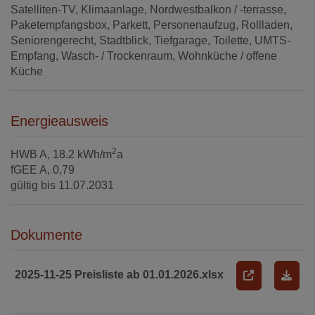
Satelliten-TV
Klimaanlage
Nordwestbalkon / -terrasse
Paketempfangsbox
Parkett
Personenaufzug
Rollladen
Seniorengerecht
Stadtblick
Tiefgarage
Toilette
UMTS-
Empfang
Wasch- / Trockenraum
Wohnküche / offene
Küche
Energieausweis
2
HWB
A, 18.2 kWh/m
a
fGEE
A, 0,79
gültig bis
11.07.2031
Dokumente
2025-11-25 Preisliste ab 01.01.2026.xlsx