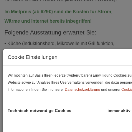
Im Mietpreis (ab 629€) sind die Kosten für Strom,
Wärme und Internet bereits inbegriffen!
Folgende Ausstattung erwartet Sie:
• Küche (Induktionsherd, Mikrowelle mit Grillfunktion,
Kühlschrank mit Gefrierfach)
Cookie Einstellungen
• Essplatz
• Bett mit Matratze
Wir möchten auf Basis Ihrer (jederzeit widerrufbaren) Einwilligung Cookies 
• Schreibtisch
Website sowie zur Analyse Ihres Userverhaltens verwenden, die dazu perso
Informationen finden Sie in unserer
Datenschutzerklärung
und unserer
Cookie
• Kleiderschrank
• Garderobe
• Badezimmer mit Walk-In Dusche
Technisch notwendige Cookies
immer aktiv
• WC (teilweise getrennt von Bad)
• Elektrische Raffstores