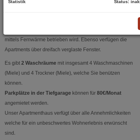
Statistik
Status: inak
• Spiegel, Lampen, Parkettböden usw.
Wohlfühlklima auf Knopfdruck – auch an heißen Tagen
und geheizt wird mit einer Fußbodenheizung welche
mittels Fernwärme betrieben wird. Ebenso verfügen die
Apartments über dreifach verglaste Fenster.
Es gibt
2 Waschräume
mit insgesamt 4 Waschmaschinen
(Miele) und 4 Trockner (Miele), welche Sie benützen
können.
Parkplätze in der Tiefgarage
können für
80€/Monat
angemietet werden.
Unser Apartmenthaus verfügt über alle Annehmlichkeiten
welche für ein unbeschwertes Wohnerlebnis erwünscht
sind.