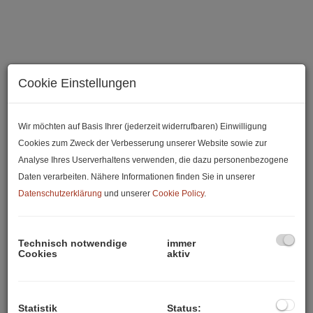
Cookie Einstellungen
Wir möchten auf Basis Ihrer (jederzeit widerrufbaren) Einwilligung
Cookies zum Zweck der Verbesserung unserer Website sowie zur
Analyse Ihres Userverhaltens verwenden, die dazu personenbezogene
Daten verarbeiten. Nähere Informationen finden Sie in unserer
Beschreibung
Datenschutzerklärung
und unserer
Cookie Policy
.
Hell und ruhig gelegen/ RODAUN, Feldgasse 21
Technisch notwendige
immer
Cookies
aktiv
Eine sehr helle, in einer ruhigen Seitengasse
gelegene
Balkonwohnung
sucht einen neuen
Eigentümer(in). Das Domizil befindet sich in einer klein-
Statistik
Status: