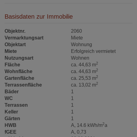
Basisdaten zur Immobilie
Objektnr.
2060
Vermarktungsart
Miete
Objektart
Wohnung
Miete
Erfolgreich vermietet
Nutzungsart
Wohnen
2
Fläche
ca. 44,63 m
2
Wohnfläche
ca. 44,63 m
2
Gartenfläche
ca. 25,53 m
2
Terrassenfläche
ca. 13,02 m
Bäder
1
WC
1
Terrassen
1
Keller
1
Gärten
1
2
HWB
A, 14.6 kWh/m
a
fGEE
A, 0,73