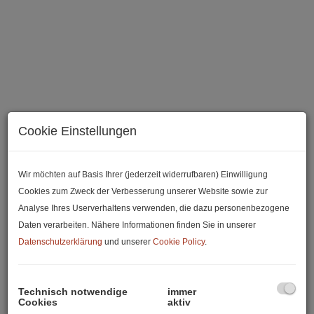
Cookie Einstellungen
Wir möchten auf Basis Ihrer (jederzeit widerrufbaren) Einwilligung
Cookies zum Zweck der Verbesserung unserer Website sowie zur
Beschreibung
Analyse Ihres Userverhaltens verwenden, die dazu personenbezogene
Daten verarbeiten. Nähere Informationen finden Sie in unserer
Datenschutzerklärung
und unserer
Cookie Policy
.
Zu vermieten ist eine sehr gut geschnittene und moderne
2-Zimmer-Ergeschosswohnung mit hellem Wohnraum inkl.
moderner Einbauküche (Kühl-Gefrierkombination,
Technisch notwendige
immer
Cookies
aktiv
Backofen, Herd, Spülmaschine), von wo aus man in den