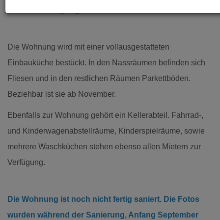
Badewanne liegen getrennt voneinander
Die Wohnung wird mit einer vollausgestatteten
Einbauküche bestückt. In den Nassräumen befinden sich
Fliesen und in den restlichen Räumen Parkettböden.
Beziehbar ist sie ab November.
Ebenfalls zur Wohnung gehört ein Kellerabteil. Fahrrad-,
und Kinderwagenabstellräume, Kinderspielräume, sowie
mehrere Waschküchen stehen ebenso allen Mietern zur
Verfügung.
Die Wohnung ist noch nicht fertig saniert. Die Fotos
wurden während der Sanierung, Anfang September